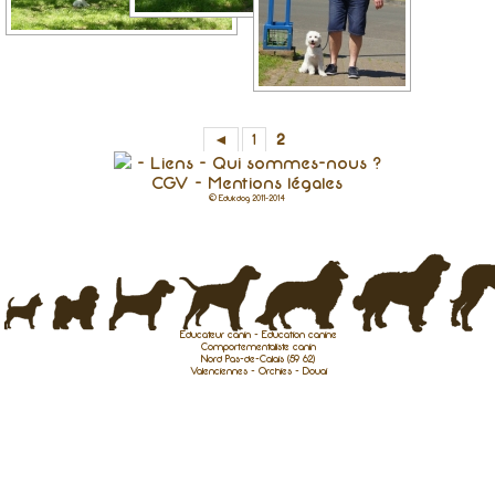
◄
1
2
-
Liens
-
Qui sommes-nous ?
CGV
-
Mentions légales
© Edukdog 2011-2014
Educateur canin - Education canine
Comportementaliste canin
Nord Pas-de-Calais (59 62)
Valenciennes - Orchies - Douai