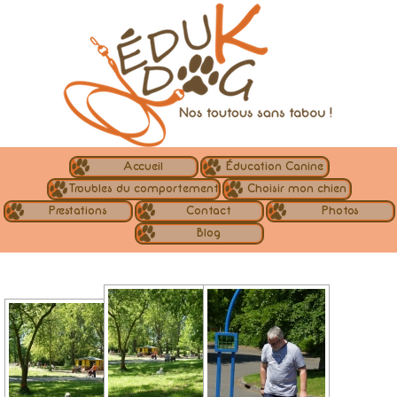
Accueil
Éducation Canine
Troubles du comportement
Choisir mon chien
Prestations
Contact
Photos
Blog